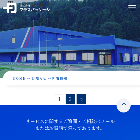
Taxonomy
タクソノミーページ
--
--
HOME
お知らせ
新着情報
1
2
»
サービスに関するご質問・ご相談はメール
またはお電話で承っております。